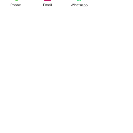
Phone
Email
Whatsapp
TEL：
+852 3590 9993
WHATSAPP：
+852 3997 3399
FAX：+852
2149 0779
EMAIL：
ensemblehrco@gmail.com
銅鑼灣站
尖沙咀站
營業時間： 上午10:00-下午6:00
勞工處職業介紹所
牌照
號碼：83578