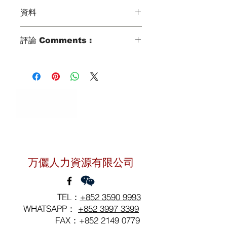
資料
Type類別 :
評論 Comments :
家庭傭工 Domestic Helper
姐姐家傭工作有2年經驗
Age歲數 :
曾在印尼工作
22
2年印尼首都雅加達照顧3人家庭
Chinese Zodiac 生肖 :
包括1位小朋友(4歲幼兒)
SNAKE
對姐姐的評語工作上能夠主動的進行學
Zodiac Signs 星座 :
習
CANCER
並且在具體工作中能積極發揮創造性思
維
聯絡我們
Marital Status 婚姻：
注重觀察善於發現問題並提出解決辦法
MARRIED WITH 1KID(4YRS OLD)
Language 語言：
万儷人力資源有限公司
CANTONESE
TEL：
+852 3590 9993
WHATSAPP：
+852 3997 3399
FAX：+852
2149 0779