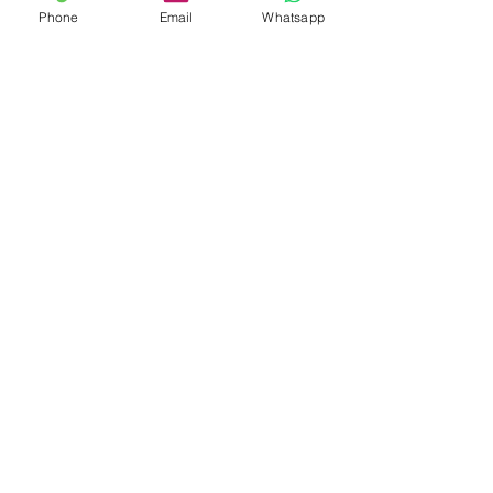
Phone
Email
Whatsapp
印尼協會會員
​編號：229
孟加拉領事館
簽發
特許經營牌照號碼：0999
菲律賓領事館
簽發
特許經營牌照：MWOHK-2023-
148