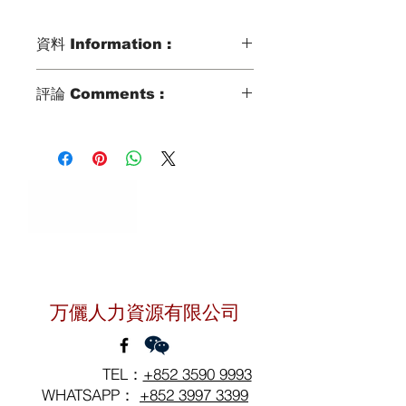
資料 Information :
Type類別 :
評論 Comments :
DOMESTIC HELPER
Age歲數 :
26 YO
Chinese Zodiac 生肖 :
OX
Zodiac Signs 星座 :
TAURUS
Marital Status 婚姻：
MARRIED WITH 1 KID AGED 6 YO
聯絡我們
Language 語言：
LEARNING CANTONESE
万儷人力資源有限公司
TEL：
+852 3590 9993
WHATSAPP：
+852 3997 3399