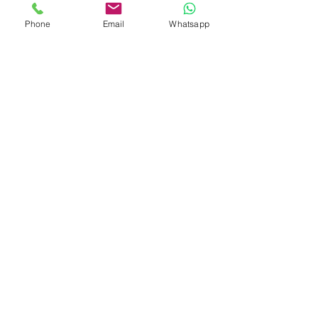
特許經營牌照號碼：048/2025
Phone
Email
Whatsapp
印尼協會會員
​編號：229
孟加拉領事館
簽發
特許經營牌照號碼：0999
菲律賓領事館
簽發
特許經營牌照：MWOHK-2023-
148