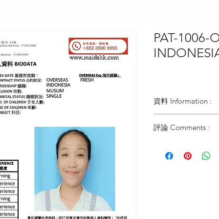
PAT-1006-
INDONESI
資料 Information :
Type類別 :
評論 Comments :
DOMESTIC HELPER
Age歲數 :
27 YO
Chinese Zodiac 生肖 
PIG
Zodiac Signs 星座 :
CANCER
Marital Status 婚姻：
SINGLE