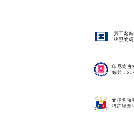
勞工處職
牌照
號碼
印尼協會
​編號：22
菲律賓領
特許經營牌