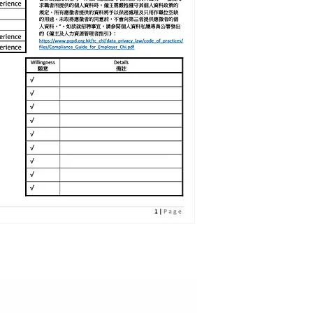
Language 語言：
LEARNING CANTO