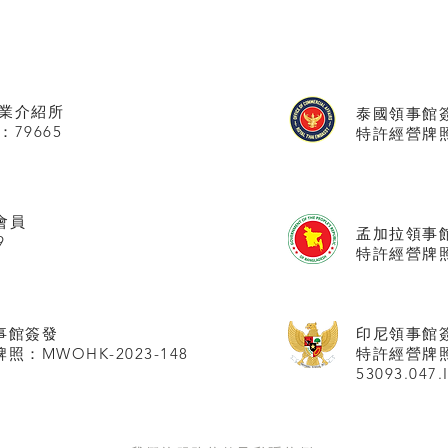
業介紹所
泰國領事館
：79665
特許經營牌照號
會員
孟加拉領事
9
特許經營牌照
事館
簽發
印尼領事館
照：MWOHK-2023-148
特許經營牌
53093.047.