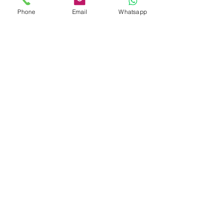
Phone
Email
Whatsapp
印尼協會會員
​編號：229
孟加拉領事館
簽發
特許經營牌照號碼：0999
菲律賓領事館
簽發
特許經營牌照：MWOHK-2023-
148