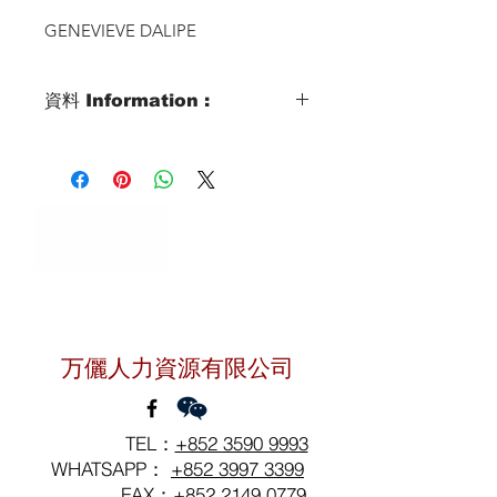
GENEVIEVE DALIPE
資料 Information :
Type類別 :
DOMESTIC HELPER
Age歲數 :
44yrs old
Chinese Zodiac 生肖 :
HORSE
Zodiac Signs 星座 :
聯絡我們
LEO
Marital Status 婚姻：
万儷人力資源有限公司
MARRIED with 3kids
(16,24&27yrs old)
Language 語言：
TEL：
+852 3590 9993
ENGLISH
WHATSAPP：
+852 3997 3399
FAX：+852
2149 0779