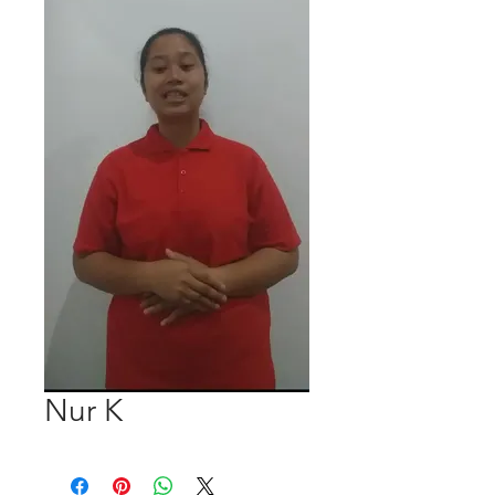
Nur K