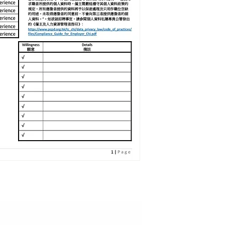
語言上廣東話較好
姐姐也不揀工願意接