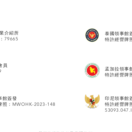
業介紹所
泰國領事館
：79665
特許經營牌照號
會員
孟加拉領事
9
特許經營牌照
事館
簽發
印尼領事館
照：MWOHK-2023-148
特許經營牌
53093.047.