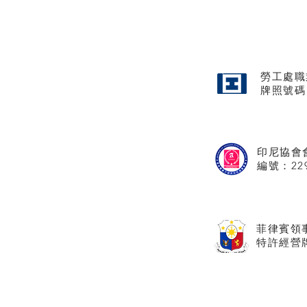
勞工處職
牌照
號碼
印尼協會
​編號：22
菲律賓領
特許經營牌