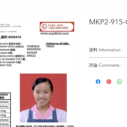
MKP2-915-
資料 Information :
Type類別 :
評論 Comments :
DOMESTIC HELPER
Age歲數 :
姐姐家傭工作已經當
24 YO
曾在印尼雅加達工作
Chinese Zodiac 生肖 
24年照顧4人家庭
RABBIT
包括2位小朋友
Zodiac Signs 星座 :
(1歲和8歲)
TAURUS
過去工作可見姐姐非
Marital Status 婚姻：
有信心可以照顧兩至
SINGLE
面試過程可見姐姐有
Language 語言：
會
BASIC CANTONESE