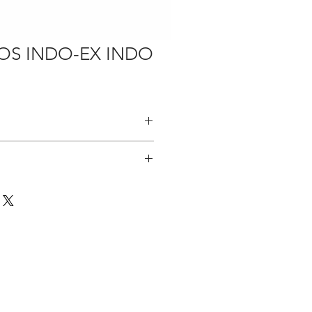
OS INDO-EX INDO
了4年家傭經驗
:
常適合照顧小朋友
三個小朋友
親和力，會盡力表達自己爭取工作機