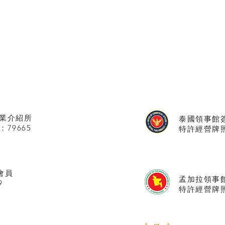
業介紹所
泰國領事館
：79665
特許經營牌照號
會員
孟加拉領事
9
特許經營牌照