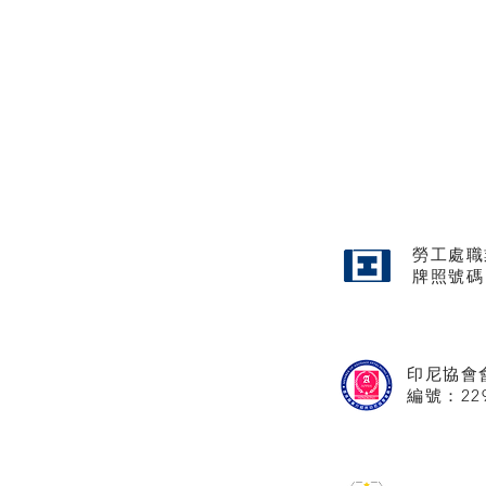
勞工處職
牌照
號碼
印尼協會
​編號：22