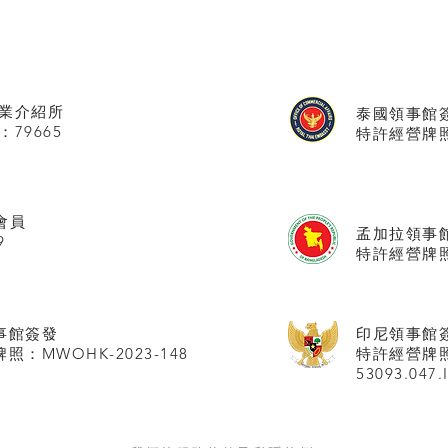
業介紹所
泰國領事館
：79665
特許經營牌照號
會員
孟加拉領事
9
特許經營牌照
事館
簽發
印尼領事館
照：MWOHK-2023-148
特許經營牌
53093.047.