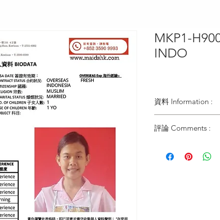
MKP1-H900
INDO
資料 Information :
Type類別 :
評論 Comments :
DOMESTIC HELPER
Age歲數 :
21 YO
Chinese Zodiac 生肖 
SNAKE
Zodiac Signs 星座 :
LEO
Marital Status 婚姻：