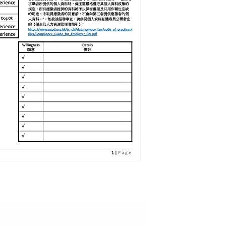
MRRIED WITH 1 KID
Language 語言：
BASIC CANTONES