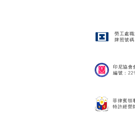
勞工處職
牌照
號碼
印尼協會
​編號：22
菲律賓領
特許經營牌