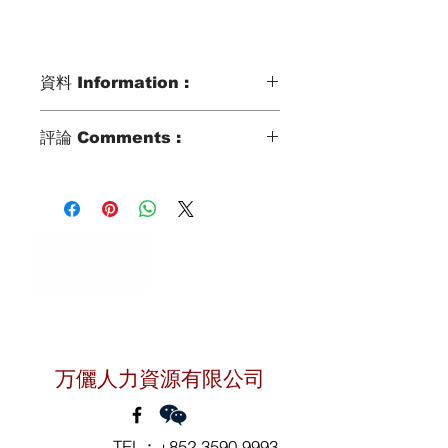
資料 Information :
Type類別 :
評論 Comments :
DOMESTIC HELPER
Age歲數 :
36 YO
Chinese Zodiac 生肖 :
RABBIT
Zodiac Signs 星座 :
LEO
Marital Status 婚姻：
聯絡我們
MARRIED WITH 1 KID AGED 8 YO
Language 語言：
ENGLISH
万儷人力資源有限公司
TEL：
+852 3590 9993