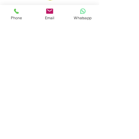
泰國領事館
簽發
特許經營牌照號碼：048/2025
Phone
Email
Whatsapp
印尼協會會員
​編號：229
孟加拉領事館
簽發
特許經營牌照號碼：0999
菲律賓領事館
簽發
特許經營牌照：MWOHK-2023-
148