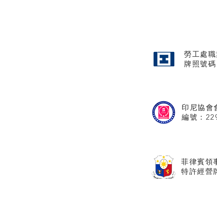
勞工處職
牌照
號碼
印尼協會
​編號：22
菲律賓領
特許經營牌