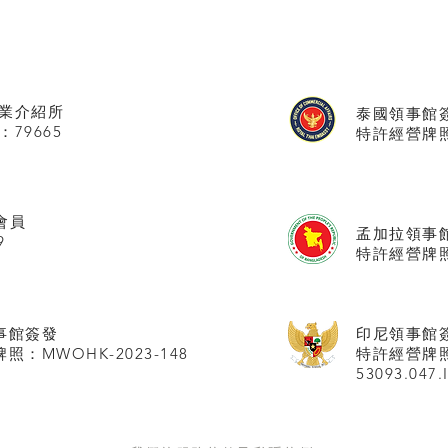
業介紹所
泰國領事館
：79665
特許經營牌照號
會員
孟加拉領事
9
特許經營牌照
事館
簽發
印尼領事館
照：MWOHK-2023-148
特許經營牌
53093.047.