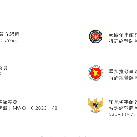
業介紹所
泰國領事館
：79665
特許經營牌照號
會員
孟加拉領事
9
特許經營牌照
事館
簽發
印尼領事館
照：MWOHK-2023-148
特許經營牌
53093.047.