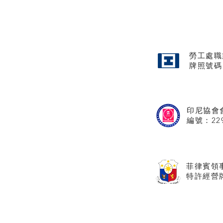
勞工處職
牌照
號碼
印尼協會
​編號：22
菲律賓領
特許經營牌