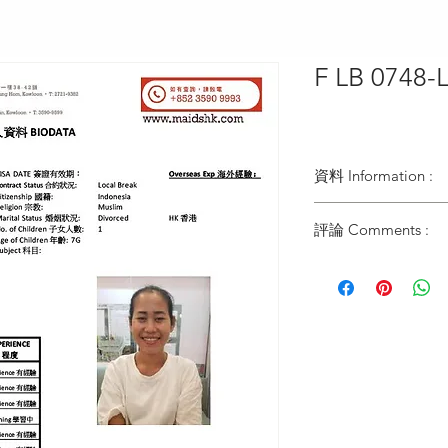
F LB 0748
資料 Information :
Type類別 :
評論 Comments :
DOMESTIC HELPER
Age歲數 :
31 YO
Chinese Zodiac 生肖 
MONKEY
Zodiac Signs 星座 :
SAGITTARIUS
Marital Status 婚姻：
DIVORCED WITH 1 
Language 語言：
GOOD IN CANTON