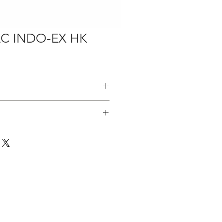
-LC INDO-EX HK
:
KID
ESE