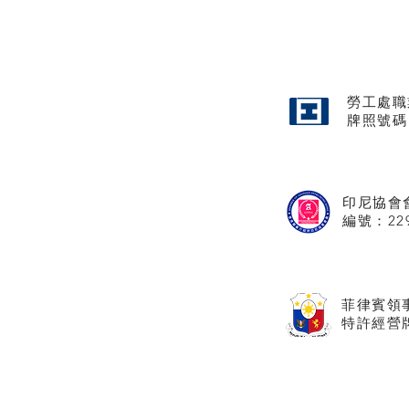
勞工處職
牌照
號碼
印尼協會
​編號：22
菲律賓領
特許經營牌