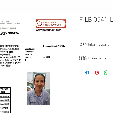
F LB 0541
資料 Information :
Type類別 :
評論 Comments
DOMESTIC HELPER
Age歲數 :
37歲姐姐曾經在新加
37 YO
家傭經驗已經有10年
Chinese Zodiac 生肖 
多年經驗也是照顧小
TIGER
也曾經照顧過年老婆
Zodiac Signs 星座 :
曾得到僱主續約機會
LEO
2年屯門照顧5人家庭
Marital Status 婚姻：
包括一位80歲婆婆
MARIIED WITH 1 KI
後來姐姐到了星加坡
Language 語言：
2年星加坡照顧4人家
GOOD CANTONE