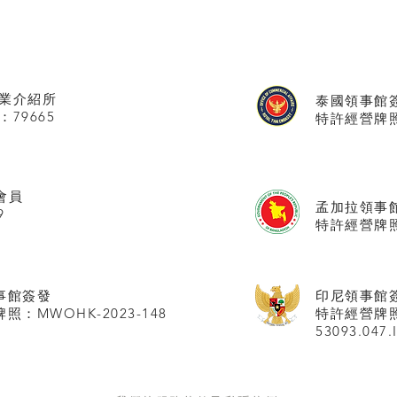
業介紹所
泰國領事館
：79665
特許經營牌照號
會員
孟加拉領事
9
特許經營牌照
事館
簽發
印尼領事館
照：MWOHK-2023-148
特許經營牌
53093.047.