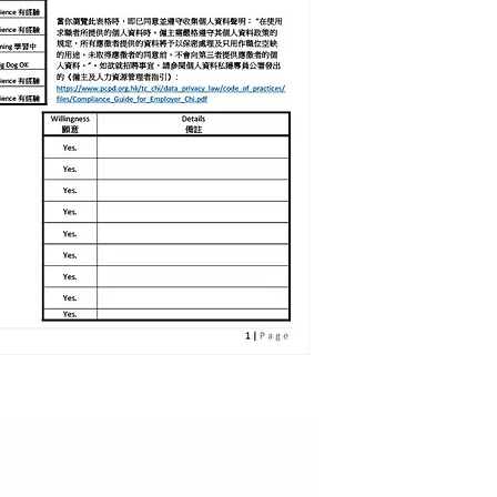
包括2位小朋友
(6歲和8歲)
後來姐姐回到香港工
6年調景嶺照顧獨居太
3個月在屯門照顧3人
包括1位小朋友
(3.5歲)
姐姐已經有多年沒有
所以姐姐也回到印尼
已經準備好文件和心
姐姐小朋友已經10歲
可以在香港專心工作
無論小朋友，小動物
務