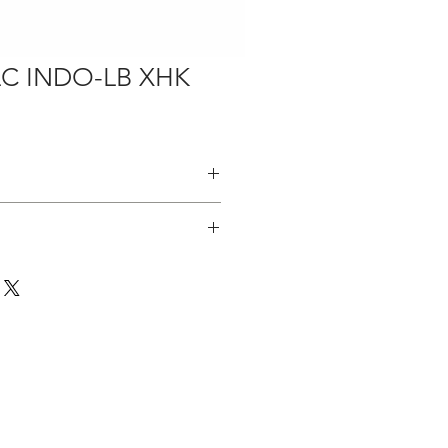
-LC INDO-LB XHK
坡和香港工作
多經驗
:
朋友
婆
D
工作
庭
SE