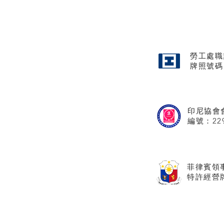
勞工處職
牌照
號碼
印尼協會
​編號：22
菲律賓領
特許經營牌