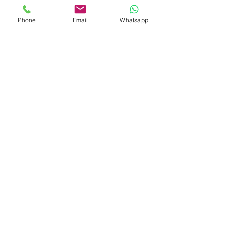
特許經營牌照號碼：048/2025
Phone
Email
Whatsapp
印尼協會會員
​編號：229
孟加拉領事館
簽發
特許經營牌照號碼：0999
菲律賓領事館
簽發
特許經營牌照：MWOHK-2023-
148