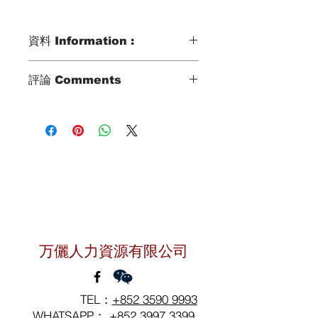
資料 Information :
Type類別 :
評論 Comments
DOMESTIC HELPER
Age歲數 :
姐姐家傭工作有不錯經驗
38 YO
已經當了接近5年家傭經驗
Chinese Zodiac 生肖 :
曾在星加坡和香港工作
OX
4年星加坡照顧2人家庭
Zodiac Signs 星座 :
包括一位87歲婆婆
TAURUS
1年九龍灣照顧2人家庭
Marital Status 婚姻：
包括2位小朋友
MARRIED WITH 3 KIDS
(10歲和15歲)
聯絡我們
Language 語言：
姐姐過去工作前僱主續約
GOOD IN ENGLISH
溝通語言可以英文
万儷人力資源有限公司
過去工作也是姐姐獨立處理
可以照顧不同年齡層
可以照顧貓貓狗狗
TEL：
+852 3590 9993
WHATSAPP：
+852 3997 3399