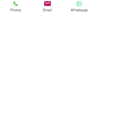
特許經營牌照號碼：048/2025
Phone
Email
Whatsapp
印尼協會會員
​編號：229
孟加拉領事館
簽發
特許經營牌照號碼：0999
菲律賓領事館
簽發
特許經營牌照：MWOHK-2023-
148