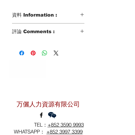
資料 Information :
Type類別 :
評論 Comments :
DOMESTIC HELPER
Age歲數 :
42 YO
Chinese Zodiac 生肖 :
DOG
Zodiac Signs 星座 :
GEMINI
Marital Status 婚姻：
DIVORCED WITH 1 KID AGED 11 YO
聯絡我們
Language 語言：
CANTONESE
万儷人力資源有限公司
TEL：
+852 3590 9993
WHATSAPP：
+852 3997 3399