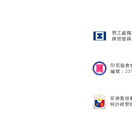
勞工處職
牌照
號碼
印尼協會
​編號：22
菲律賓領
特許經營牌