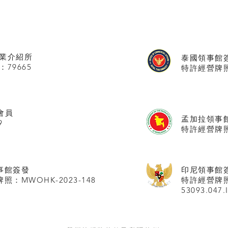
業介紹所
泰國領事館
：79665
特許經營牌照號
會員
孟加拉領事
9
特許經營牌照
事館
簽發
印尼領事館
照：MWOHK-2023-148
特許經營牌
53093.047.