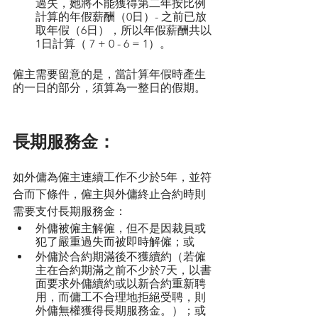
過失，她將不能獲得第二年按比例
計算的年假薪酬（0日）- 之前已放
取年假（6日），所以年假薪酬共以
1日計算（ 7 + 0 - 6 = 1）。
僱主需要留意的是，當計算年假時產生
的一日的部分，須算為一整日的假期。
長期服務金：
如外傭為僱主連續工作不少於5年，並符
合而下條件，僱主與外傭終止合約時則
需要支付長期服務金：
外傭被僱主解僱，但不是因裁員或
犯了嚴重過失而被即時解僱；或
外傭於合約期滿後不獲續約（若僱
主在合約期滿之前不少於7天，以書
面要求外傭續約或以新合約重新聘
用，而傭工不合理地拒絕受聘，則
外傭無權獲得長期服務金。）；或