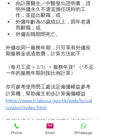
由註冊醫生／中醫發出證明書，證
明外傭永久不適宜擔任現時的工
作，並提出辭職；或
外傭年齡為65歲或以上，因年老邁
而辭職；或
外傭在職期間死亡。
外傭在同一服務年期，只可享有外傭長
期服務金或遣散費，計算方法如下：
（每月工資 × 2/3）× 服務年資* （*不足
一年的服務年期則按比例計算）
亦可參考使用勞工處法定僱傭權益參考
計算機，幫助僱主初步計算僱傭權益
https://www.lr.labour.gov.hk/web/tc/cal
culator/index.html
我們建議僱主將聘請及管理外傭這重任
交托給合資格、有信譽的僱傭中心，僱
Phone
Email
Whatsapp
主可將省下不少時間及精神，專注於事
業發展及享受人生。僱傭中心往往擁有