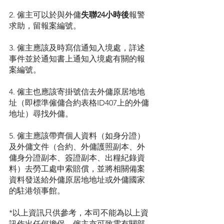
2. 僱主可以於與外傭
失聯24小時後
報警
求助，留報案編號。
3. 僱主應該及時寫信通知入境處，詳述
事件並於通知書上通知入境處有關的報
案編號。
4. 僱主也應該寄掛號信去外傭原居地地
址（即標準僱傭合約表格ID407上的外傭
地址）尋找外傭。
5. 僱主應該帶齊個人資料（如身分證）
及外傭文件（合約、外傭護照副本、外
傭身分證副本、簽證副本、出糧紀錄資
料）去勞工處申索賠償，並將相關備案
資料發送給外傭原居地地址或外傭國家
的駐港領事館。
*以上資訊只供參考，本司不能為以上資
訊作出任何擔保，僱主亦可致電有關部