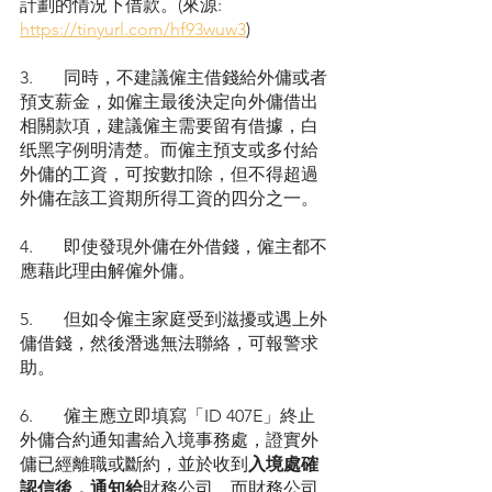
計劃的情況下借款。(來源: 
https://tinyurl.com/hf93wuw3
)
3. 	同時，不建議僱主借錢給外傭或者
預支薪金，如僱主最後決定向外傭借出
相關款項，建議僱主需要留有借據，白
纸黑字例明清楚。而僱主預支或多付給
外傭的工資，可按數扣除，但不得超過
外傭在該工資期所得工資的四分之一。
4. 	即使發現外傭在外借錢，僱主都不
應藉此理由解僱外傭。
5. 	但如令僱主家庭受到滋擾或遇上外
傭借錢，然後潛逃無法聯絡，可報警求
助。
6. 	僱主應立即填寫「ID 407E」終止
外傭合約通知書給入境事務處，證實外
傭已經離職或斷約，並於收到
入境處確
認信後，通知給
財務公司，而財務公司