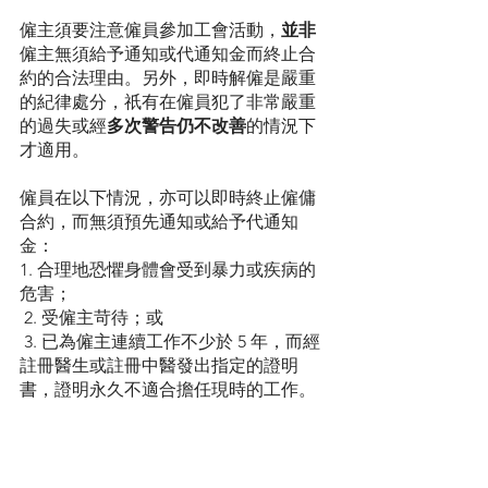
僱主須要注意僱員參加工會活動，
並非
僱主無須給予通知或代通知金而終止合
約的合法理由。另外，即時解僱是嚴重
的紀律處分，祇有在僱員犯了非常嚴重
的過失或經
多次警告仍不改善
的情況下
才適用。
僱員在以下情況，亦可以即時終止僱傭
合約，而無須預先通知或給予代通知
金：
1. 合理地恐懼身體會受到暴力或疾病的
危害；
 2. 受僱主苛待；或
 3. 已為僱主連續工作不少於 5 年，而經
註冊醫生或註冊中醫發出指定的證明
書，證明永久不適合擔任現時的工作。