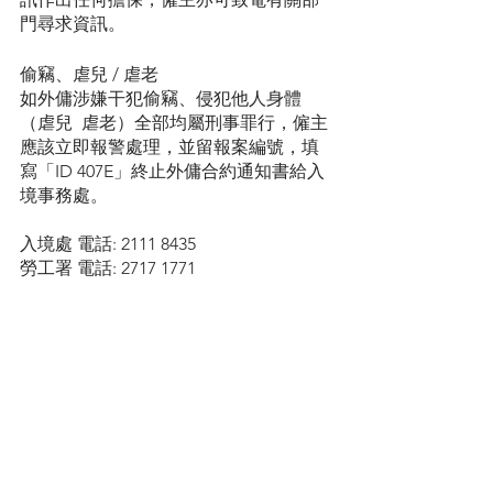
門尋求資訊。
偷竊、虐兒 / 虐老
如外傭涉嫌干犯偷竊、侵犯他人身體
（虐兒  虐老）全部均屬刑事罪行，僱主
應該立即報警處理，並留報案編號，填
寫「ID 407E」終止外傭合約通知書給入
境事務處。
入境處 電話: 2111 8435
勞工署 電話: 2717 1771