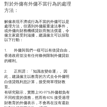
對於外傭有外傭不當行為的處理
方法：
解僱表現不濟或行為不當的外傭可以是
處理方法，但遇到外傭嚴重違法事件，
或外傭向財務機構貸款而無法償還，令
僱主家庭受到滋擾，建議僱主可以採取
以下行動：
1. 	外傭與我們一樣可以有借貸自由，
香港政府並沒有任何條例限制外傭貸款
的權利。
2. 	正所謂：「知識改變命運」。因
此，建議僱主以教育的方式去令外傭明
白借貸既利息計算，接受簡單理財教
育。
有研究顯示，實際上90-97%外傭都負有
不同程度的債務，然而有40% 接受過理
財教育的外傭表示，不會再在沒有還款