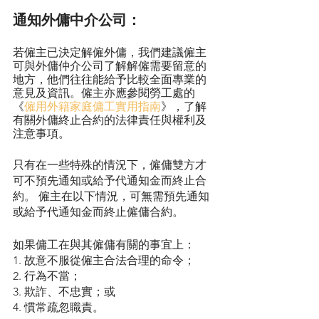
通知外傭中介公司：
若僱主已決定解僱外傭，我們建議僱主
可與外傭仲介公司了解解僱需要留意的
地方，他們往往能給予比較全面專業的
意見及資訊。僱主亦應參閱勞工處的
《
僱用外籍家庭傭工實用指南
》，了解
有關外傭終止合約的法律責任與權利及
注意事項。
只有在一些特殊的情況下，僱傭雙方才
可不預先通知或給予代通知金而終止合
約。 僱主在以下情況，可無需預先通知
或給予代通知金而終止僱傭合約。
如果傭工在與其僱傭有關的事宜上：
1. 故意不服從僱主合法合理的命令；
2. 行為不當；
3. 欺詐、不忠實；或
4. 慣常疏忽職責。