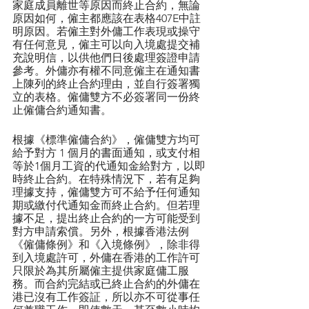
家庭成員離世等原因而終止合約，無論
原因如何，僱主都應該在表格407E中註
明原因。若僱主對外傭工作表現或操守
有任何意見，僱主可以向入境處提交補
充說明信，以供他們日後處理簽證申請
參考。外傭亦有權不同意僱主在通知書
上陳列的終止合約理由，並自行簽署獨
立的表格。僱傭雙方不必簽署同一份終
止僱傭合約通知書。
根據《標準僱傭合約》，僱傭雙方均可
給予對方 1 個月的書面通知，或支付相
等於1個月工資的代通知金給對方，以即
時終止合約。在特殊情況下，若有足夠
理據支持，僱傭雙方可不給予任何通知
期或繳付代通知金而終止合約。但若理
據不足，提出終止合約的一方可能受到
對方申請索償。另外，根據香港法例
《僱傭條例》和《入境條例》，除非得
到入境處許可，外傭在香港的工作許可
只限於為其所屬僱主提供家庭傭工服
務。而合約完結或已終止合約的外傭在
港已沒有工作簽証，所以亦不可從事任