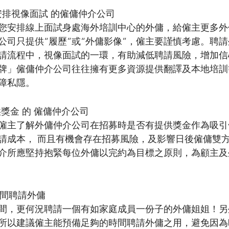
 安排視像面試 的僱傭仲介公司
您安排線上面試身處海外培訓中心的外傭，給僱主更多外
公司只提供“履歷”或“外傭影像”，僱主要謹慎考慮。聘
請流程中，視像面試的一環，有助減低聘請風險，增加信
牌」僱傭仲介公司往往擁有更多資源提供翻譯及本地培訓
障私隱。
供獎金 的 僱傭仲介公司
僱主了解外傭仲介公司在招募時是否有提供獎金作為吸引
請成本， 而且有機會存在招募風險，及影響日後僱傭雙
介所應堅持抱緊每位外傭以完約為目標之原則，為顧主及
時間聘請外傭
間，更何況聘請一個有如家庭成員一份子的外傭姐姐！另
所以建議僱主能預備足夠的時間聘請外傭之用，避免因為