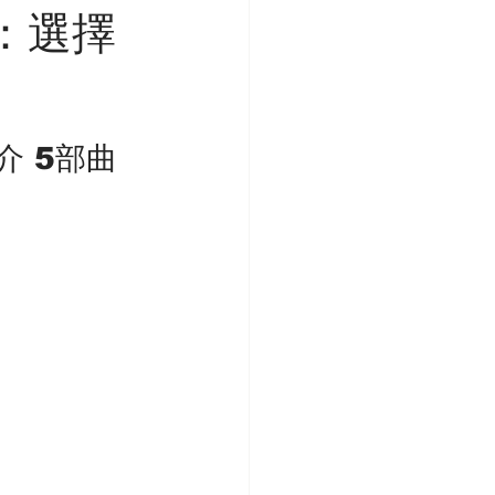
：選擇
 5部曲 