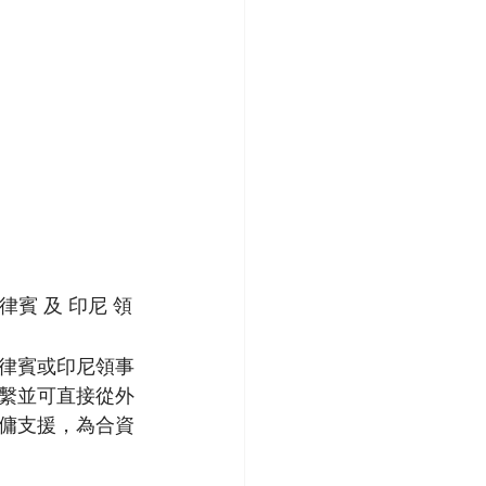
律賓 及 印尼 領
律賓或印尼領事
繫並可直接從外
傭支援，為合資