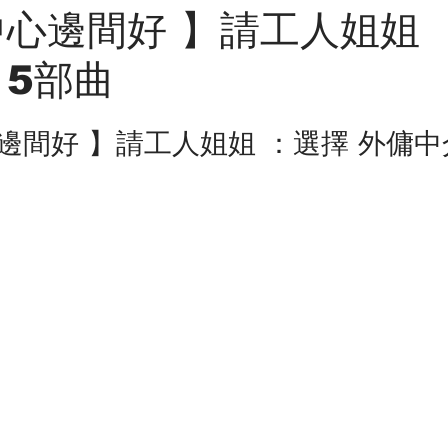
中心邊間好 】請工人姐姐 
 5部曲
邊間好 】請工人姐姐 ：選擇 外傭中介