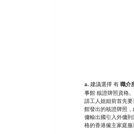
a. 建議選擇 有 
職介
事館 核證牌照資格
請工人姐姐前首先要
館發出的核證牌照，
傭輸出國引入外傭到
格的香港僱主家庭服