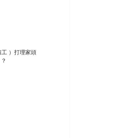
僱工 ）打理家頭
 ？