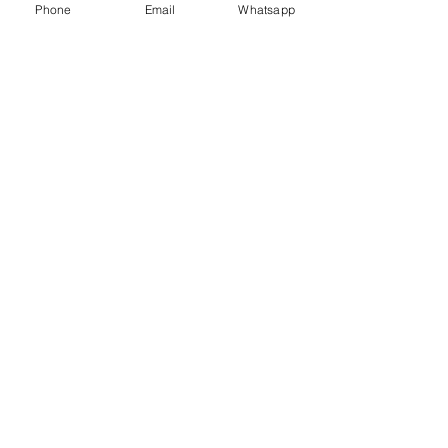
Phone
Email
Whatsapp
孟加拉領事館
簽發
特許經營牌照號碼：0999
菲律賓領事館
簽發
特許經營牌照：MWOHK-2023-
148
印尼領事館
簽發
特許經營牌照號碼：
53093.047.I.2026
我們的
服務條款
及
私隠條例