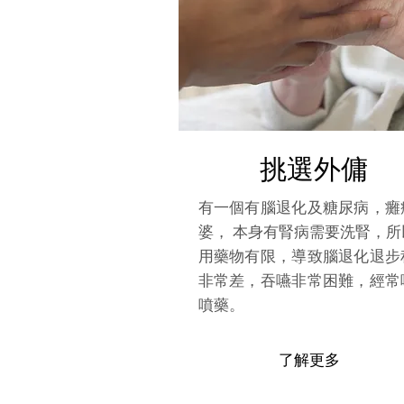
​挑選外傭
有一個有腦退化及糖尿病，癱
婆， 本身有腎病需要洗腎，所
用藥物有限，導致腦退化退步
非常差，吞嚥非常困難，經常
噴藥。
了解更多