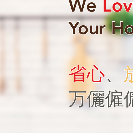
We
Lov
Your H
省心
、
万儷僱