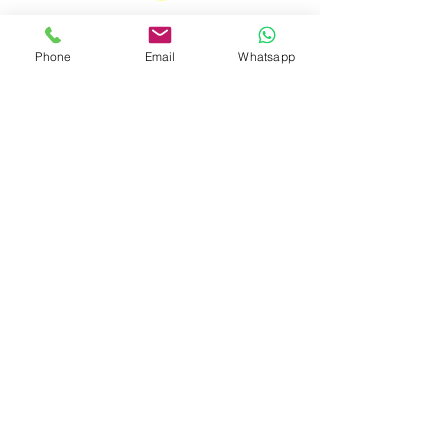
泰國領事館
簽發
特許經營牌照號碼：048/2025
Phone
Email
Whatsapp
印尼協會會員
​編號：229
孟加拉領事館
簽發
特許經營牌照號碼：0999
菲律賓領事館
簽發
特許經營牌照：MWOHK-2023-
148