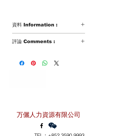
資料 Information :
Type類別 :
評論 Comments :
DOMESTIC HELPER
Age歲數 :
22 YO
Chinese Zodiac 生肖 :
SNAKE
Zodiac Signs 星座 :
CANCER
Marital Status 婚姻：
聯絡我們
SINGLE
Language 語言：
LEARNING CANTONESE
万儷人力資源有限公司
TEL：
+852 3590 9993