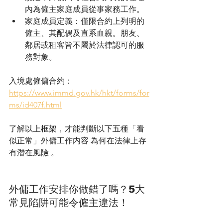
內為僱主家庭成員從事家務工作。
家庭成員定義：僅限合約上列明的
僱主、其配偶及直系血親。朋友、
鄰居或租客皆不屬於法律認可的服
務對象。
入境處僱傭合約：
https://www.immd.gov.hk/hkt/forms/for
ms/id407f.html
了解以上框架，才能判斷以下五種「看
似正常」外傭工作内容 為何在法律上存
有潛在風險 。
外傭工作安排你做錯了嗎？5大
常見陷阱可能令僱主違法！