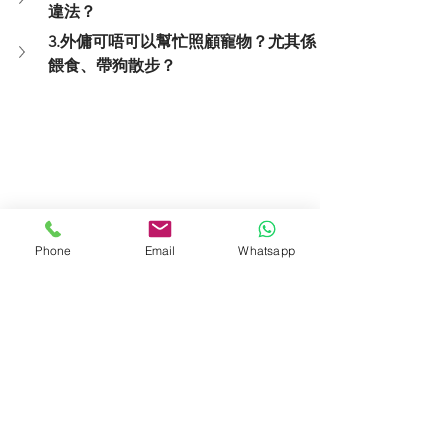
違法？
3.外傭可唔可以幫忙照顧寵物？尤其係
餵食、帶狗散步？
Phone
Email
Whatsapp
万儷
人力資源有限公司一直以來，為各
僱主提供專業、省心、稱心、貼心的海
外僱傭聘請服務，我們盡責的態度，及
時為僱主與傭工方面提供各方面的支
援，﻿多年來，一直贏得僱主們的信任及
支持，獲得不少僱主推介及持續聘
用。﻿
万儷
僱傭﻿﻿所挑選的海外傭工都必須