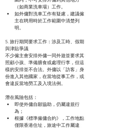
（如商業洗車場）工作。
如外傭對洗車工作有疑慮，建議僱
主在聘用時於工作範圍中清楚列
明。
5. 旅行期間要求工作：涉及工時、假期
與津貼爭議
不少僱主會安排外傭一同外遊並要求其
照顧小孩、準備膳食或處理行李，但這
樣的安排並不合法。外傭以「訪客」身
份進入其他國家，在當地從事工作，或
會違反當地勞工及入境法例。
潛在風險包括：
即使外傭自願協助，仍屬違規行
為；
根據《標準僱傭合約》，工作地點
僅限香港住址，旅途中工作屬違