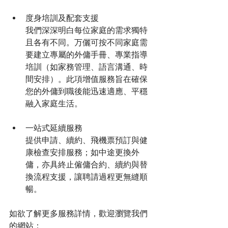
度身培訓及配套支援
我們深深明白每位家庭的需求獨特
且各有不同。万儷可按不同家庭需
要建立專屬的外傭手冊、專業指導
培訓（如家務管理、語言溝通、時
間安排）。此項增值服務旨在確保
您的外傭到職後能迅速適應、平穩
融入家庭生活。
一站式延續服務
提供申請、續約、飛機票預訂與健
康檢查安排服務；如中途更換外
傭，亦具終止僱傭合約、續約與替
換流程支援，讓聘請過程更無縫順
暢。
如欲了解更多服務詳情，歡迎瀏覽我們
的網站：