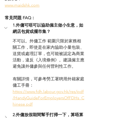
www.maidshk.com
常見問題 FAQ：
1.外傭可唔可以協助僱主做小生意，如
網店包貨或擺市集？
不可以。外傭工作 範圍只限於家務相
關工作，即使是在家內協助小量包裝、
送貨或處理訂單，也可能被認定為商業
活動，違反《入境條例》。建議僱主應
避免讓外傭參與任何營利性工作。
有關詳情，可參考勞工署聘用外籍家庭
傭工手冊：
https://www.fdh.labour.gov.hk/res/pdf
/HandyGuideForEmployersOfFDHs_C
hinese.pdf
2.外傭放假期間幫手打掃一下，算唔算