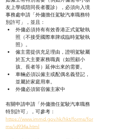
友上學或陪同長者覆診），必須向入境
事務處申請「外傭擔任駕駛汽車職務特
別許可」，並且：
外傭必須持有有效香港正式駕駛執
照（不接受國際車牌或臨時駕駛執
照）。
僱主需提供充足理由，證明駕駛屬
於五大主要家務職責（如照顧小
孩、長者等）延伸出來的需要。
車輛必須以僱主或配偶名義登記，
並屬於家庭用車。
外傭必須留宿僱主家中
有關申請申請「外傭擔任駕駛汽車職務
特別許可」，可參考：
https://www.immd.gov.hk/hkt/forms/for
ms/id934a.html