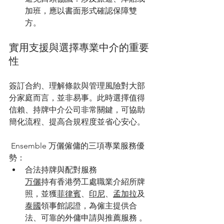
加班，應以書面形式確認保障雙
方。
實用支援與選擇專業中介的重要
性
簽訂合約、理解條款與管理風險對大部
分家庭而言，並非易事。此時選擇值得
信賴、持牌中介公司非常關鍵，可協助
簡化流程、提高合規程度並省心安心。
 Ensemble 万儷僱傭的三項專業服務優
勢：
合法持牌與配對服務
万儷
持有香港勞工處職業介紹所牌
照，並獲
菲律賓
、
印尼
、
孟加拉
及
泰國
領事館認證，為僱主提供合
法、可靠的外傭申請與推薦服務 。