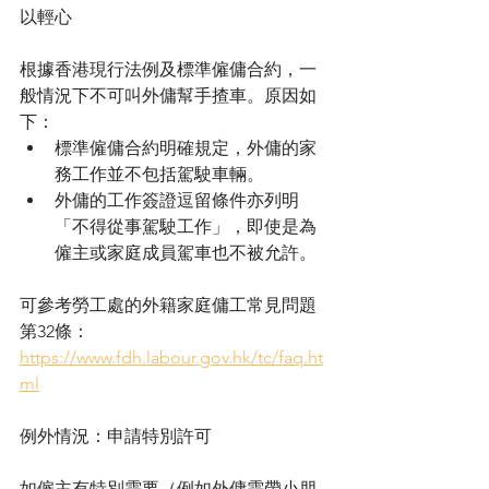
以輕心
根據香港現行法例及標準僱傭合約，一
般情況下不可叫外傭幫手揸車。原因如
下：
標準僱傭合約明確規定，外傭的家
務工作並不包括駕駛車輛。
外傭的工作簽證逗留條件亦列明
「不得從事駕駛工作」，即使是為
僱主或家庭成員駕車也不被允許。
可參考勞工處的外籍家庭傭工常見問題 
第32條：
https://www.fdh.labour.gov.hk/tc/faq.ht
ml
例外情況：申請特別許可
如僱主有特別需要（例如外傭需帶小朋