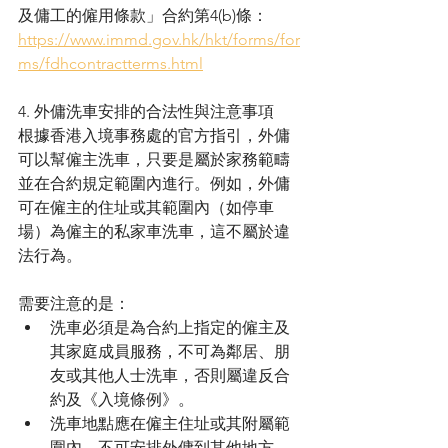
及傭工的僱用條款」合約第4(b)條：
https://www.immd.gov.hk/hkt/forms/for
ms/fdhcontractterms.html
4. 外傭洗車安排的合法性與注意事項
根據香港入境事務處的官方指引，外傭
可以幫僱主洗車，只要是屬於家務範疇
並在合約規定範圍內進行。例如，外傭
可在僱主的住址或其範圍內（如停車
場）為僱主的私家車洗車，這不屬於違
法行為。
需要注意的是：
洗車必須是為合約上指定的僱主及
其家庭成員服務，不可為鄰居、朋
友或其他人士洗車，否則屬違反合
約及《入境條例》。
洗車地點應在僱主住址或其附屬範
圍內，不可安排外傭到其他地方