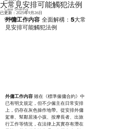
大常見安排可能觸犯法例
Case Sharing
已更新：
2025年9月26日
僱傭中心
外傭工作内容
 全面解構：5大常
見安排可能觸犯法例
外傭工作內容
 雖在《標準僱傭合約》中
已有明文規定，但不少僱主在日常安排
上，仍存在灰色操作地帶。從安排外傭
駕車、幫鄰居湊小孩、按摩長者、出旅
行工作等情況，在法律上其實存有潛在