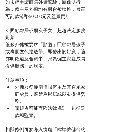
如未經申請而讓外傭駕駛，屬違法行
為，僱主及外傭均有機會被檢控，最高
可罰款港幣50,000元及監禁兩年
3. 照顧鄰居或朋友子女：超越法定服務
對象
很多外傭被要求「順道」照顧鄰居孩子
或為朋友代接放學。即使出於好意，這
亦明確違反合約中「只為僱主家庭成員
提供服務」的規定。
注意事項：
外傭服務範圍僅限僱主及其直系家
庭成員，嚴禁為鄰居或朋友提供勞
務。
違規者可能面臨法律處罰，包括罰
款和監禁。
相關條例可參考入境處「標準僱傭合約